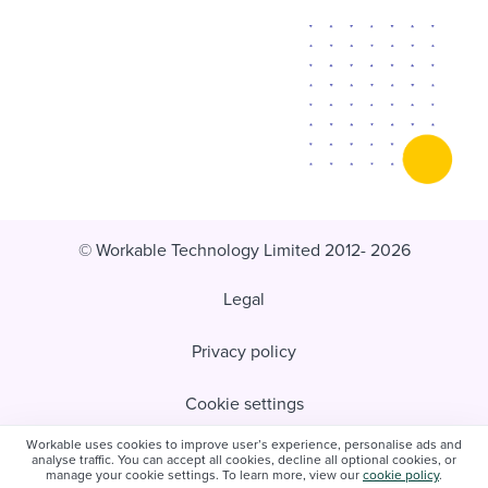
© Workable Technology Limited 2012- 2026
Legal
Privacy policy
Cookie settings
Workable uses cookies to improve user’s experience, personalise ads and
Do not sell/share my personal information
analyse traffic. You can accept all cookies, decline all optional cookies, or
manage your cookie settings. To learn more, view our
cookie policy
.