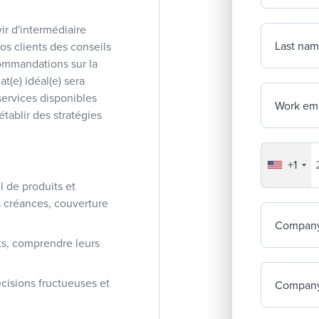
ir d'intermédiaire
Last na
nos clients des conseils
commandations sur la
t(e) idéal(e) sera
services disponibles
Work ema
établir des stratégies
+1
Your co
l de produits et
es créances, couverture
Compan
nts, comprendre leurs
écisions fructueuses et
Company