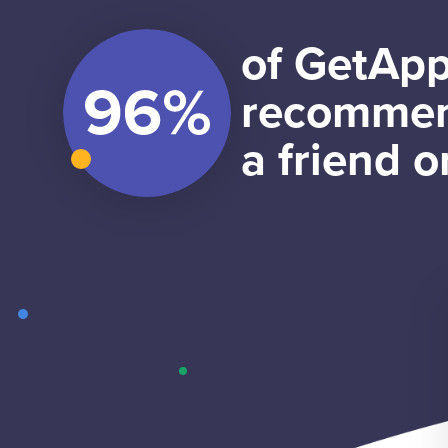
of GetApp
recommen
a friend o