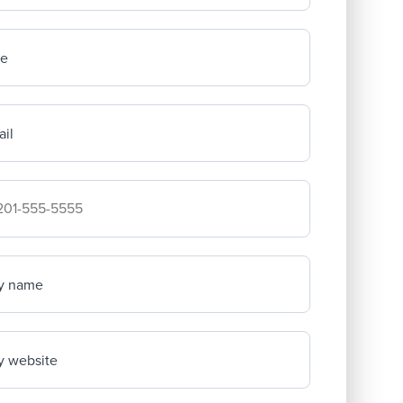
me
il
mpany's phone number
y name
 website