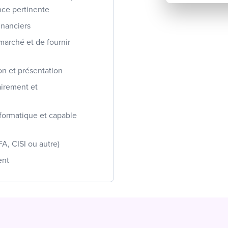
ence pertinente
inanciers
marché et de fournir
on et présentation
airement et
formatique et capable
FA, CISI ou autre)
ent