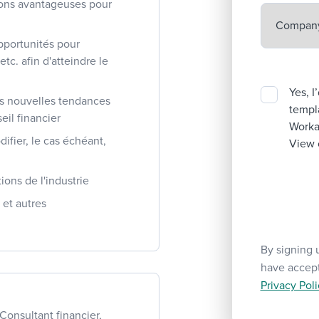
tions avantageuses pour
opportunités pour
tc. afin d'atteindre le
Yes, I
es nouvelles tendances
templa
eil financier
Workab
difier, le cas échéant,
View 
ons de l'industrie
 et autres
By signing 
have accep
Privacy Poli
Consultant financier,