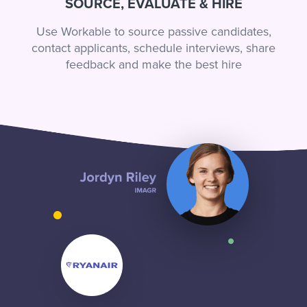
SOURCE, EVALUATE & HIRE
Use Workable to source passive candidates,
contact applicants, schedule interviews, share
feedback and make the best hire