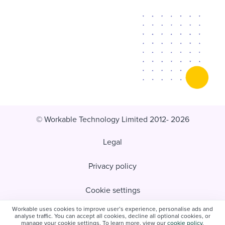
© Workable Technology Limited 2012- 2026
Legal
Privacy policy
Cookie settings
Workable uses cookies to improve user’s experience, personalise ads and
Do not sell/share my personal information
analyse traffic. You can accept all cookies, decline all optional cookies, or
manage your cookie settings. To learn more, view our
cookie policy
.