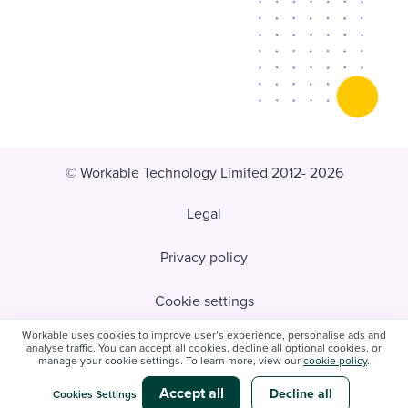
© Workable Technology Limited 2012- 2026
Legal
Privacy policy
Cookie settings
Workable uses cookies to improve user’s experience, personalise ads and
Do not sell/share my personal information
analyse traffic. You can accept all cookies, decline all optional cookies, or
manage your cookie settings. To learn more, view our
cookie policy
.
Modern slavery statement
Accept all
Decline all
Cookies Settings