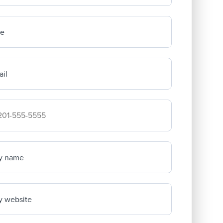
me
il
mpany's phone number
y name
 website