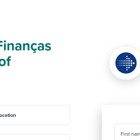
Finanças
of
ocation
First na