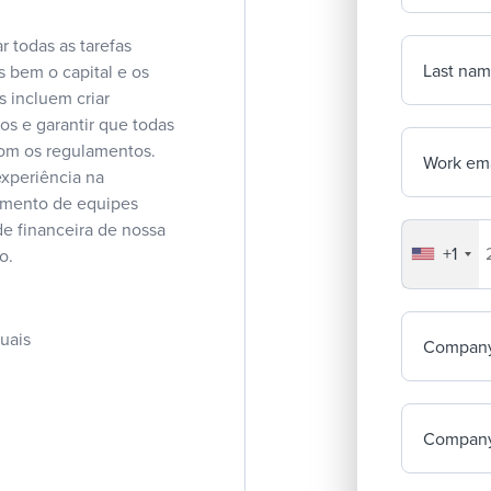
 todas as tarefas
Last na
 bem o capital e os
 incluem criar
os e garantir que todas
com os regulamentos.
Work ema
experiência na
iamento de equipes
de financeira de nossa
+1
Your co
o.
nuais
Compan
Company