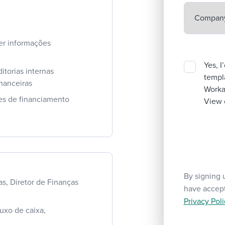
er informações
Yes, I
itorias internas
templa
nanceiras
Workab
es de financiamento
View 
By signing 
, Diretor de Finanças
have accep
Privacy Poli
uxo de caixa,