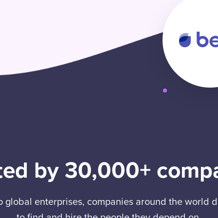
ted by 30,000+ comp
to global enterprises, companies around the world
to find and hire the people they depend on.