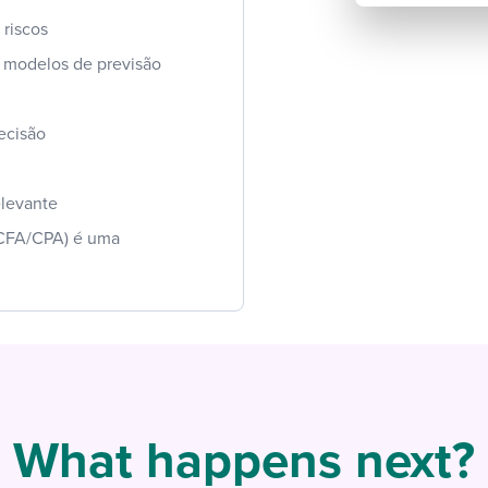
 riscos
 modelos de previsão
ecisão
elevante
 CFA/CPA) é uma
What happens next?