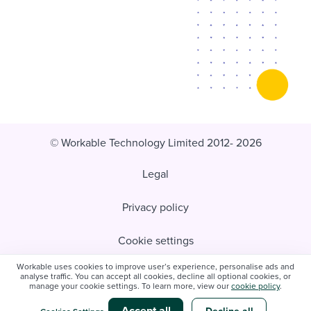
© Workable Technology Limited 2012- 2026
Legal
Privacy policy
Cookie settings
Workable uses cookies to improve user’s experience, personalise ads and
Do not sell/share my personal information
analyse traffic. You can accept all cookies, decline all optional cookies, or
manage your cookie settings. To learn more, view our
cookie policy
.
Modern slavery statement