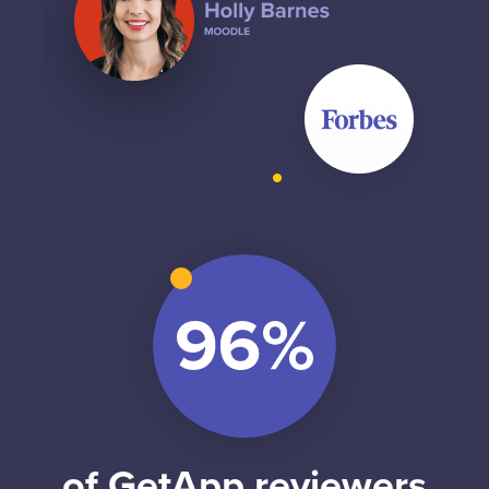
of GetApp reviewers