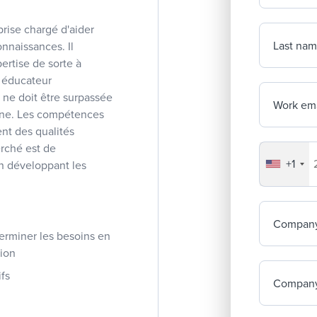
rise chargé d'aider
Last na
onnaissances. Il
ertise de sorte à
n éducateur
 ne doit être surpassée
Work ema
ine. Les compétences
ent des qualités
rché est de
+1
Your co
en développant les
Compan
terminer les besoins en
tion
fs
Company