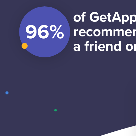
of GetApp
recommen
a friend o