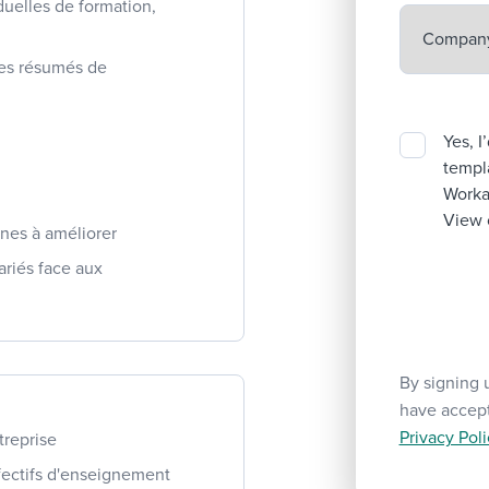
duelles de formation,
des résumés de
Yes, I
templa
Workab
View 
ines à améliorer
ariés face aux
By signing 
have accep
Privacy Poli
treprise
fectifs d'enseignement