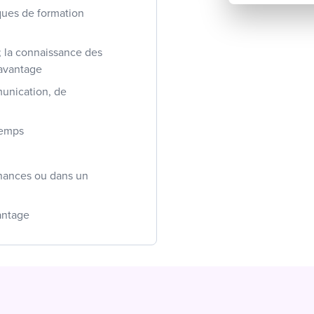
ques de formation
; la connaissance des
 avantage
unication, de
temps
nances ou dans un
vantage