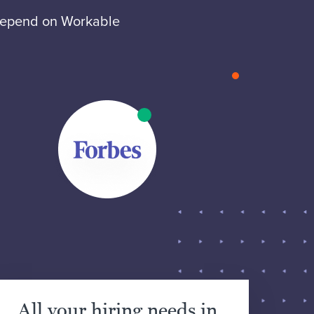
 depend on Workable
All your hiring needs in