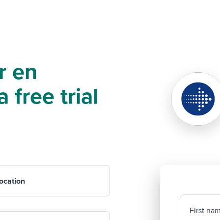
r en
 free trial
ocation
First na