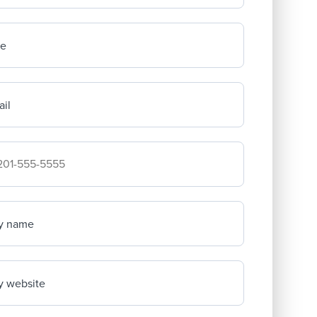
me
il
mpany's phone number
y name
 website