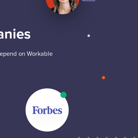
anies
 depend on Workable