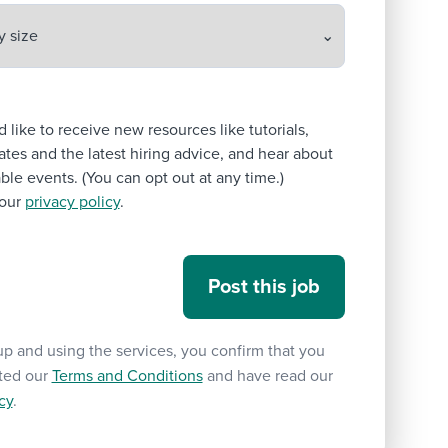
’d like to receive new resources like tutorials,
tes and the latest hiring advice, and hear about
le events. (You can opt out at any time.)
our
privacy policy
.
up and using the services, you confirm that you
ted our
Terms and Conditions
and have read our
cy
.