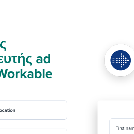
ος
ευτής ad
f Workable
ocation
First na