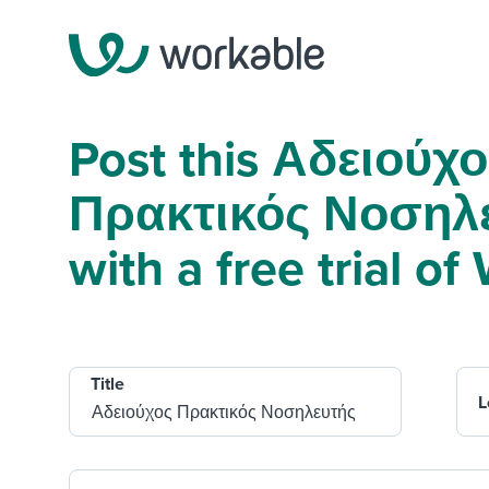
Post this Αδειούχ
Πρακτικός Νοσηλ
with a free trial o
Title
L