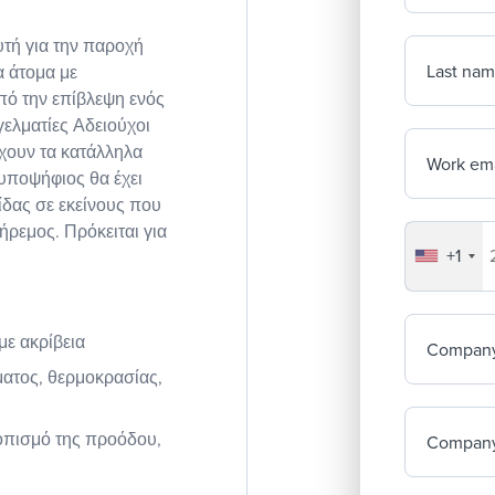
τή για την παροχή
Last na
α άτομα με
πό την επίβλεψη ενός
γελματίες Αδειούχοι
χουν τα κατάλληλα
Work ema
υποψήφιος θα έχει
δας σε εκείνους που
ήρεμος. Πρόκειται για
+1
Your co
με ακρίβεια
Compan
ματος, θερμοκρασίας,
οπισμό της προόδου,
Company