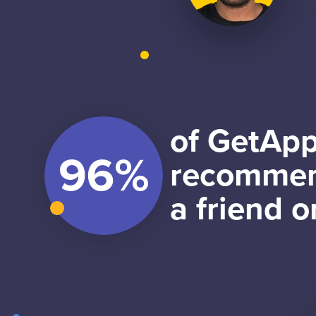
of GetApp
recommen
a friend o