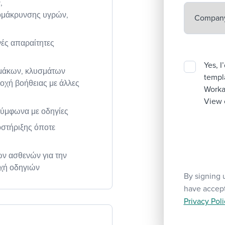
,
ομάκρυνσης υγρών,
νές απαραίτητες
Yes, I
μάκων, κλυσμάτων
templa
οχή βοήθειας με άλλες
Workab
View 
σύμφωνα με οδηγίες
στήριξης όποτε
των ασθενών για την
χή οδηγιών
By signing 
have accep
Privacy Poli