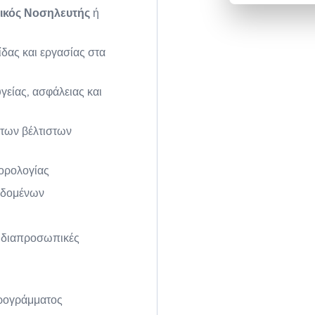
ικός Νοσηλευτής
ή
δας και εργασίας στα
υγείας, ασφάλειας και
των βέλτιστων
 ορολογίας
εδομένων
ις διαπροσωπικές
προγράμματος