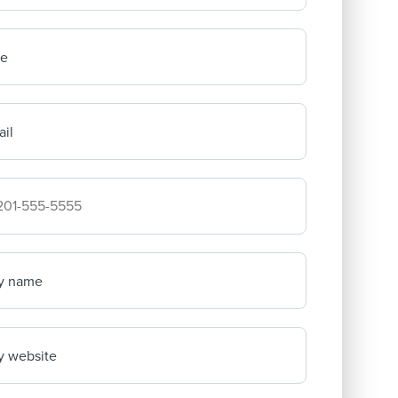
me
il
mpany's phone number
y name
 website