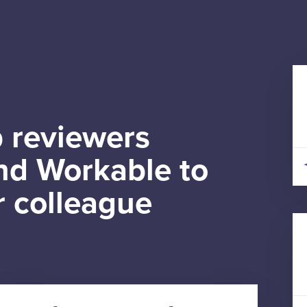
 reviewers
d Workable to
r colleague