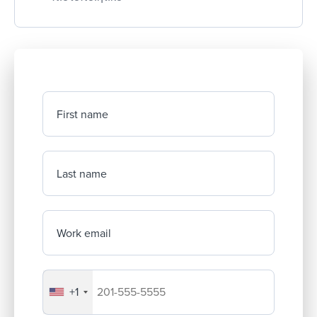
First name
Last name
Work email
+1
Your company's phone number