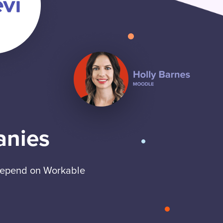
anies
 depend on Workable