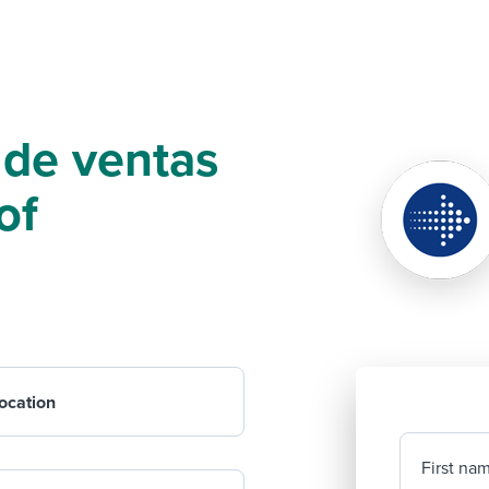
 de ventas
of
ocation
First na