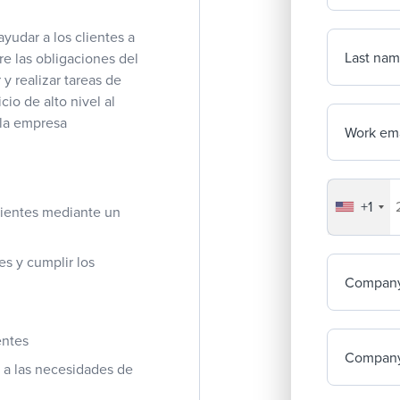
yudar a los clientes a
Last na
re las obligaciones del
y realizar tareas de
io de alto nivel al
 la empresa
Work ema
+1
Your co
clientes mediante un
s y cumplir los
Compan
entes
Company
 a las necesidades de