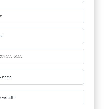
me
il
mpany's phone number
y name
 website