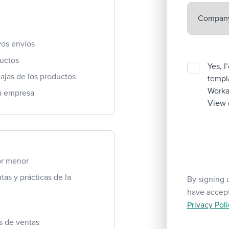
vos envíos
ductos
Yes, I
tajas de los productos
templa
Workab
la empresa
View 
or menor
tas y prácticas de la
By signing 
have accep
Privacy Poli
s de ventas