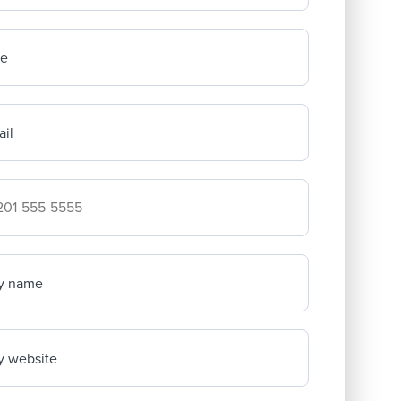
me
il
mpany's phone number
y name
 website