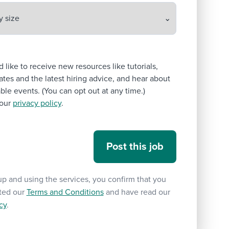
’d like to receive new resources like tutorials,
tes and the latest hiring advice, and hear about
le events. (You can opt out at any time.)
our
privacy policy
.
up and using the services, you confirm that you
ted our
Terms and Conditions
and have read our
cy
.