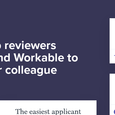
 reviewers
d Workable to
r colleague
The easiest applicant