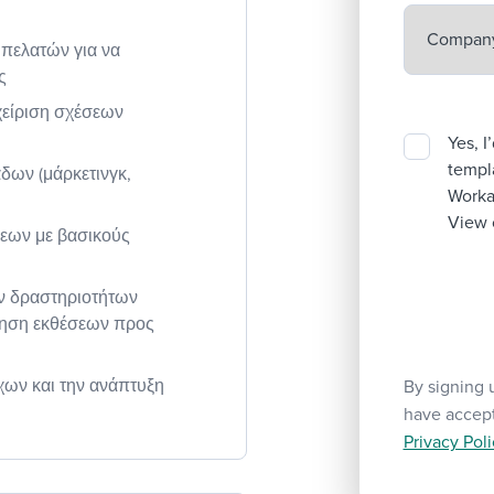
πελατών για να
ς
χείριση σχέσεων
Yes, I
templa
δων (μάρκετινγκ,
Workab
View 
εων με βασικούς
ν δραστηριοτήτων
νηση εκθέσεων προς
χων και την ανάπτυξη
By signing 
have accep
Privacy Poli