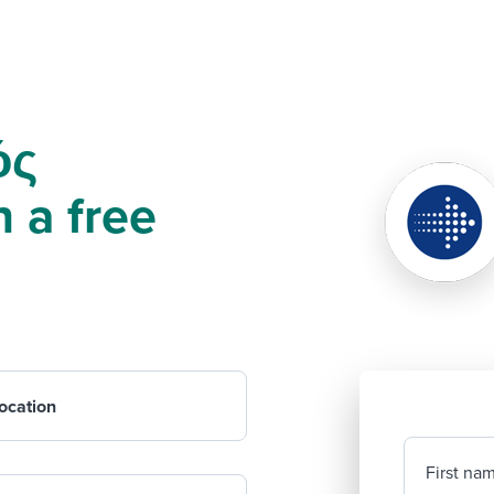
ός
 a free
ocation
First na