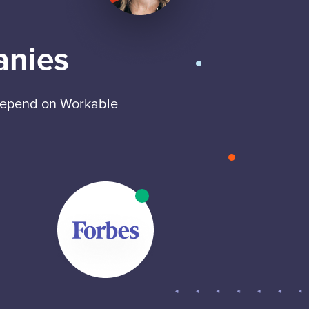
anies
 depend on Workable