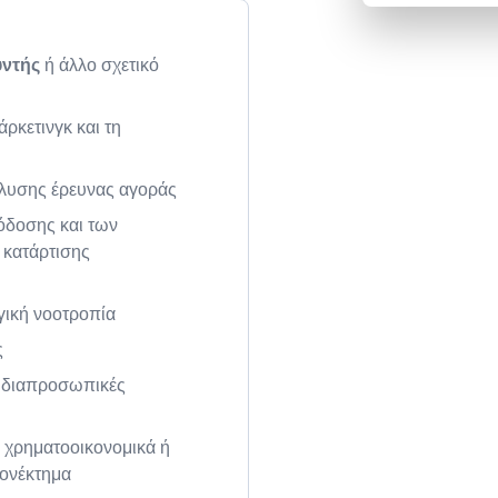
υντής
ή άλλο σχετικό
ρκετινγκ και τη
άλυσης έρευνας αγοράς
όδοσης και των
 κατάρτισης
γική νοοτροπία
ς
ις διαπροσωπικές
α χρηματοοικονομικά ή
εονέκτημα