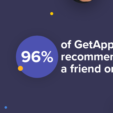
of GetApp
recommen
a friend o