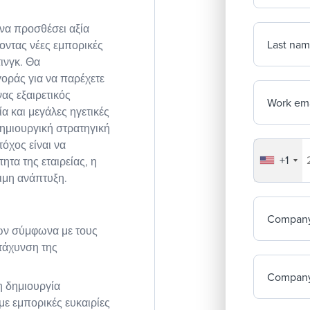
να προσθέσει αξία
Last na
οντας νέες εμπορικές
ινγκ. Θα
γοράς για να παρέχετε
ας εξαιρετικός
Work ema
α και μεγάλες ηγετικές
δημιουργική στρατηγική
όχος είναι να
+1
Your co
ητα της εταιρείας, η
ιμη ανάπτυξη.
Compan
ών σύμφωνα με τους
τάχυνση της
Company
η δημιουργία
με εμπορικές ευκαιρίες