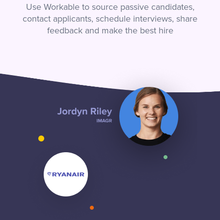
Use Workable to source passive candidates,
contact applicants, schedule interviews, share
feedback and make the best hire