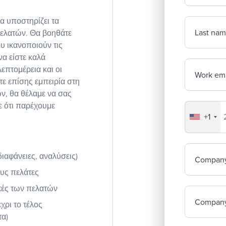
α υποστηρίζει τα
Last na
πελατών. Θα βοηθάτε
υ ικανοποιούν τις
να είστε καλά
επτομέρεια και οι
Work ema
τε επίσης εμπειρία στη
ν, θα θέλαμε να σας
ε ότι παρέχουμε
+1
Your co
ιαφάνειες, αναλύσεις)
Compan
υς πελάτες
κές των πελατών
Company
χρι το τέλος
τα)