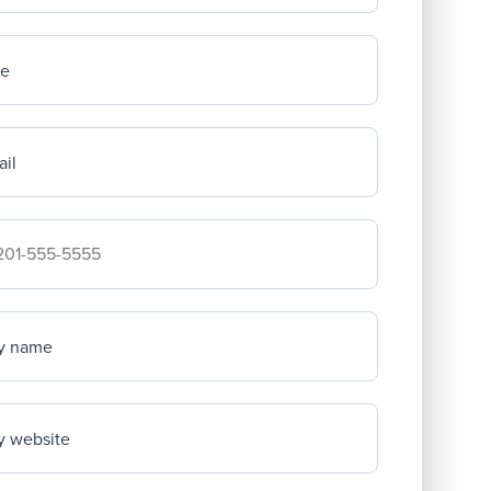
me
il
mpany's phone number
y name
 website