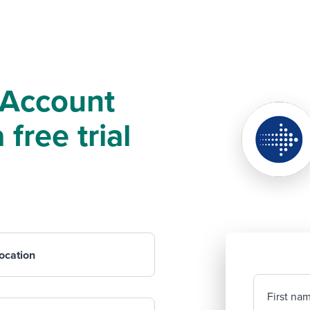
t Account
free trial
ocation
First na