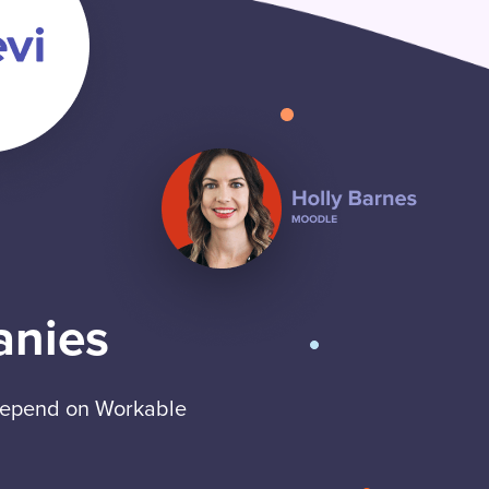
anies
 depend on Workable