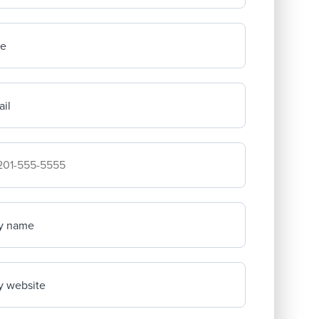
me
il
mpany's phone number
y name
 website