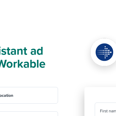
istant ad
f Workable
ocation
First na