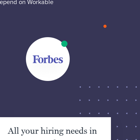
 depend on Workable
All your hiring needs in