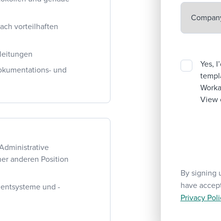
ch vorteilhaften
nleitungen
Yes, I
Dokumentations- und
templa
Workab
View 
Administrative
iner anderen Position
By signing 
have accep
mentsysteme und -
Privacy Poli