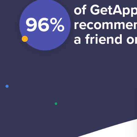
of GetApp
recommen
a friend o