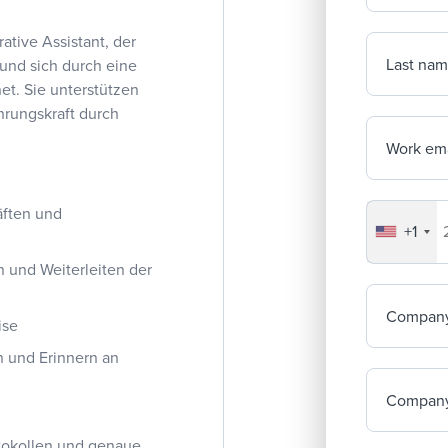
tive Assistant, der
Last na
und sich durch eine
et. Sie unterstützen
hrungskraft durch
Work ema
äften und
+1
Your co
und Weiterleiten der
Compan
ise
n und Erinnern an
Company
otokollen und genaue