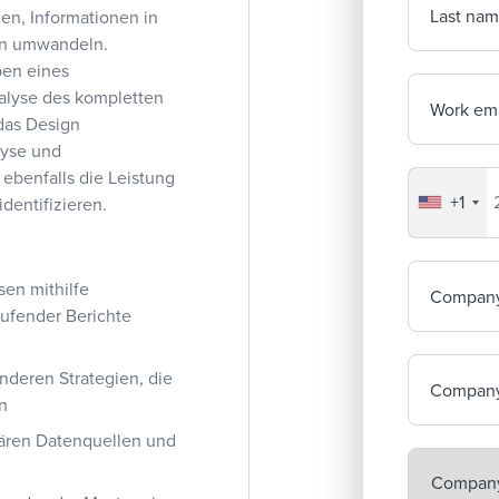
Last na
nen, Informationen in
en umwandeln.
ben eines
alyse des kompletten
Work ema
das Design
lyse und
ebenfalls die Leistung
+1
Your co
dentifizieren.
sen mithilfe
Compan
aufender Berichte
nderen Strategien, die
Company
en
ären Datenquellen und