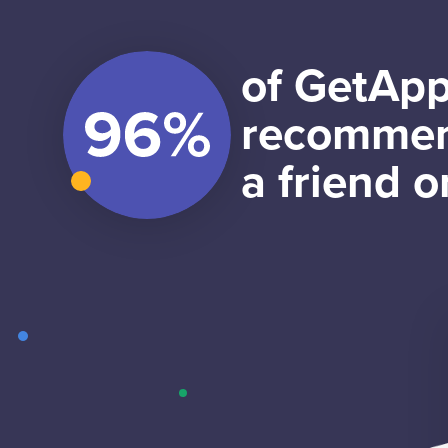
of GetApp
recommen
a friend o