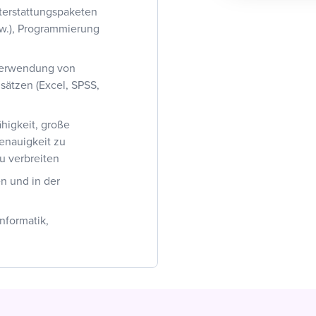
terstattungspaketen
sw.), Programmierung
 Verwendung von
sätzen (Excel, SPSS,
higkeit, große
enauigkeit zu
u verbreiten
en und in der
nformatik,