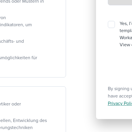
Trends oder Mustern in
von
Yes, I
indikatoren, um
templa
Workab
chäfts- und
View 
smöglichkeiten für
By signing 
have accep
Privacy Poli
tiker oder
llen, Entwicklung des
erungstechniken