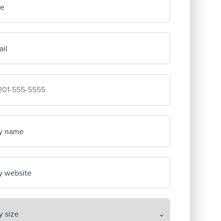
me
il
mpany's phone number
y name
 website