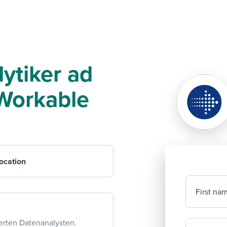
lytiker ad
f Workable
ocation
First na
ierten Datenanalysten.