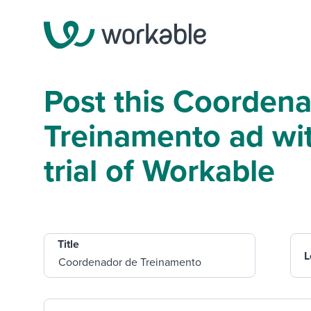
Post this Coorden
Treinamento ad wit
trial of Workable
Title
L