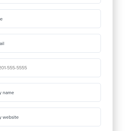
me
il
mpany's phone number
y name
 website