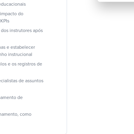
 educacionais
o impacto do
 KPIs
dos instrutores após
nas e estabelecer
ho instrucional
os e os registros de
ecialistas de assuntos
ipamento de
inamento, como