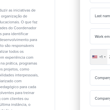
ir as iniciativas de
Last na
a organização de
ducacionais. O que faz
dades do Coordenador
para identificar
Work ema
 desenvolvimento para
to são responsáveis
alizar todos os
+1
Your co
tem experiência com
na prática, programas
es projetos, como
lidades interpessoais,
Compan
iarizado com
 pedagógico para cada
lventes para treinar
Company
g com clientes ou
ltima instância, o