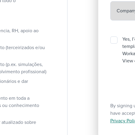
 todo o
ência, RH, apoio ao
Yes, I
templa
o (terceirizados e/ou
Workab
View 
o (p.ex. simulações,
lvimento profissional)
ionários e dar
ento em toda a
des ou conhecimento
By signing 
have accep
Privacy Poli
 atualizado sobre