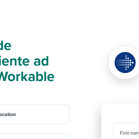
de
iente ad
f Workable
ocation
First na