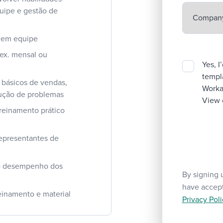
quipe e gestão de
e em equipe
.ex. mensal ou
Yes, I
templa
 básicos de vendas,
Workab
lução de problemas
View 
treinamento prático
epresentantes de
no desempenho dos
By signing 
have accep
reinamento e material
Privacy Poli