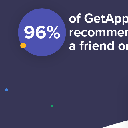
of GetApp
recommen
a friend o