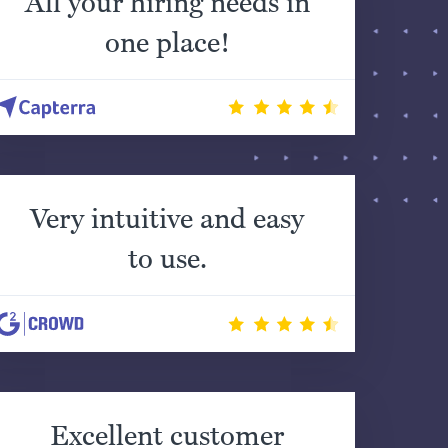
All your hiring needs in
one place!
Very intuitive and easy
to use.
Excellent customer