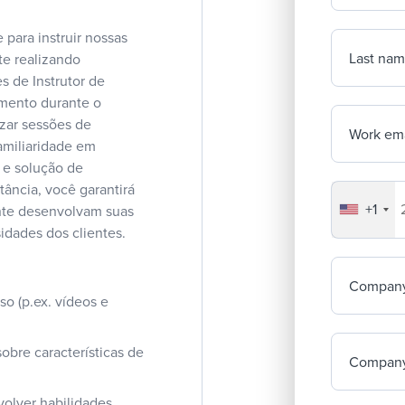
para instruir nossas
Last na
te realizando
s de Instrutor de
mento durante o
izar sessões de
Work ema
amiliaridade em
 e solução de
ância, você garantirá
+1
Your co
nte desenvolvam suas
idades dos clientes.
Compan
so (p.ex. vídeos e
obre características de
Company
volver habilidades