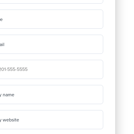
me
il
mpany's phone number
y name
 website