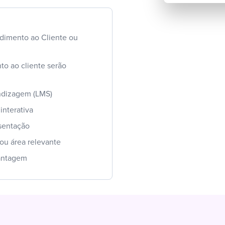
ndimento ao Cliente ou
o ao cliente serão
ndizagem (LMS)
interativa
sentação
u área relevante
vantagem