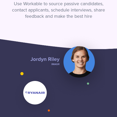
Use Workable to source passive candidates,
contact applicants, schedule interviews, share
feedback and make the best hire