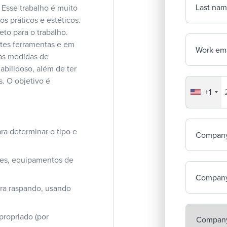
Last na
. Esse trabalho é muito
s práticos e estéticos.
eto para o trabalho.
tes ferramentas e em
Work ema
 as medidas de
abilidoso, além de ter
s. O objetivo é
+1
Your co
ra determinar o tipo e
Compan
imes, equipamentos de
Company
ura raspando, usando
propriado (por