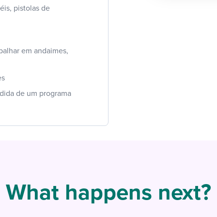
is, pistolas de
abalhar em andaimes,
es
edida de um programa
What happens next?