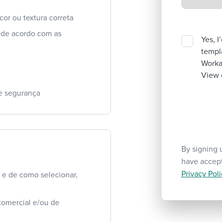
 cor ou textura correta
e de acordo com as
Yes, I
templa
Workab
View 
 e segurança
By signing 
have accep
Privacy Poli
 e de como selecionar,
comercial e/ou de