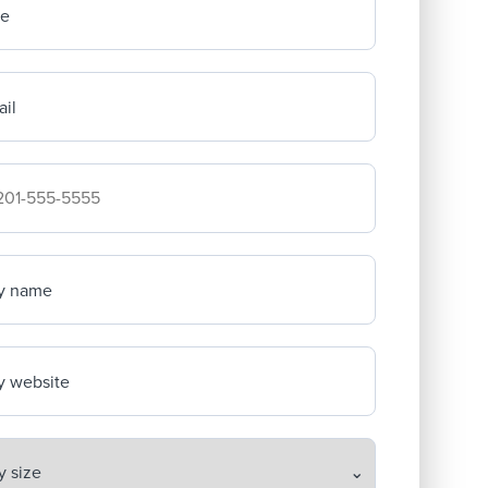
me
il
mpany's phone number
y name
 website