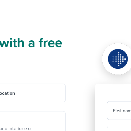
 with a free
ocation
First na
r o interior e o