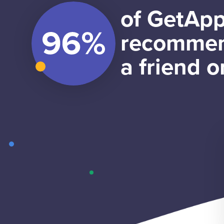
of GetApp
recommen
a friend o