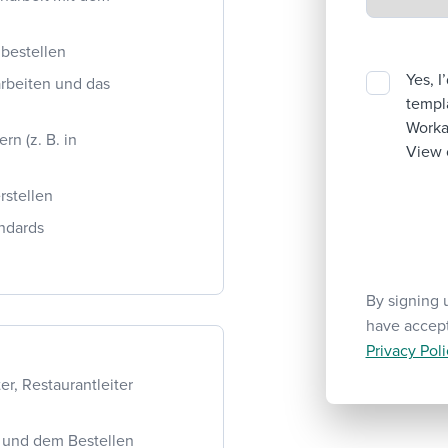
bestellen
Yes, I
rbeiten und das
templa
Workab
n (z. B. in
View 
rstellen
ndards
By signing 
have accep
Privacy Poli
r, Restaurantleiter
s und dem Bestellen