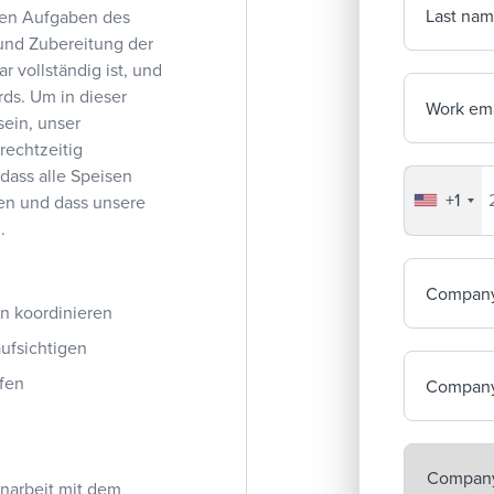
Last na
den Aufgaben des
 und Zubereitung der
r vollständig ist, und
ds. Um in dieser
Work ema
sein, unser
rechtzeitig
 dass alle Speisen
+1
Your co
den und dass unsere
.
Compan
n koordinieren
ufsichtigen
üfen
Company
enarbeit mit dem