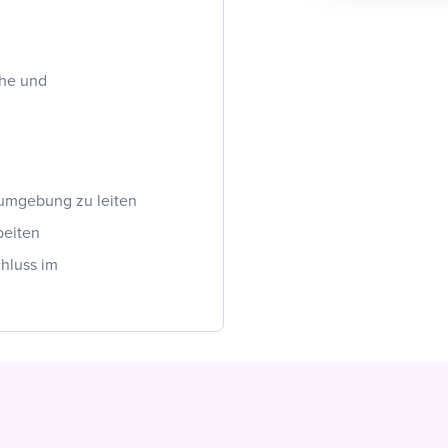
che und
sumgebung zu leiten
beiten
chluss im