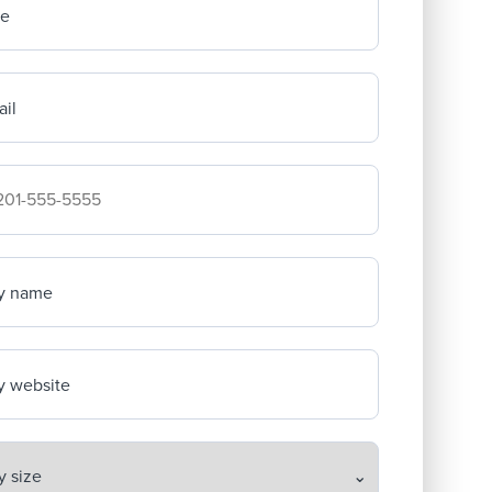
me
il
mpany's phone number
y name
 website