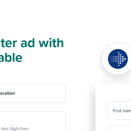
ter ad with
able
ocation
First na
 des täglichen