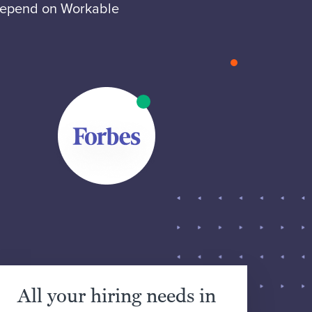
 depend on Workable
All your hiring needs in