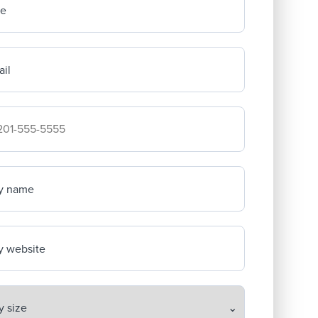
me
il
mpany's phone number
y name
 website