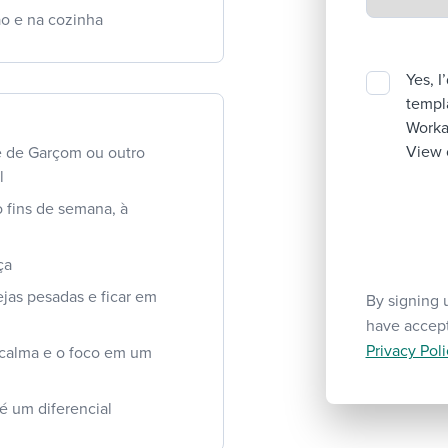
o e na cozinha
Yes, I
templa
Workab
View 
e de Garçom ou outro
l
o fins de semana, à
ça
ejas pesadas e ficar em
By signing 
have accep
Privacy Poli
 calma e o foco em um
é um diferencial