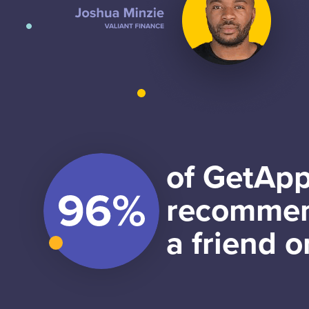
of GetApp
recommen
a friend o