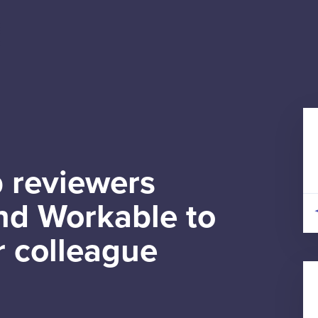
 reviewers
d Workable to
r colleague