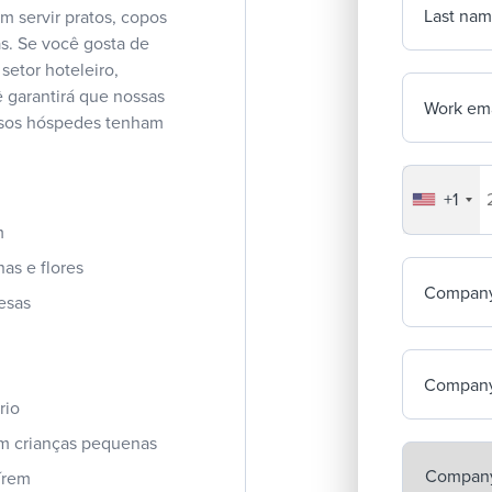
Last na
m servir pratos, copos
as. Se você gosta de
setor hoteleiro,
 garantirá que nossas
Work ema
ssos hóspedes tenham
+1
Your co
m
as e flores
Compan
esas
Company
rio
com crianças pequenas
írem