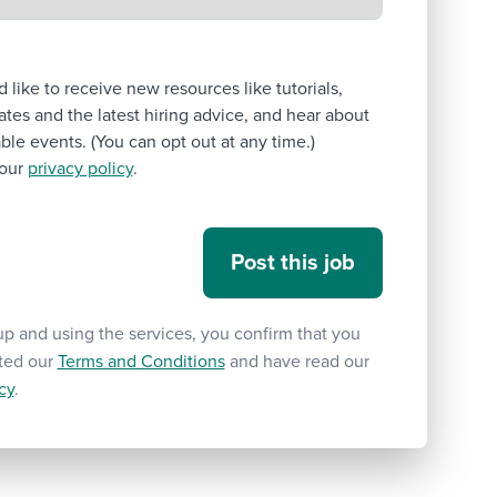
’d like to receive new resources like tutorials,
tes and the latest hiring advice, and hear about
le events. (You can opt out at any time.)
our
privacy policy
.
up and using the services, you confirm that you
ted our
Terms and Conditions
and have read our
cy
.