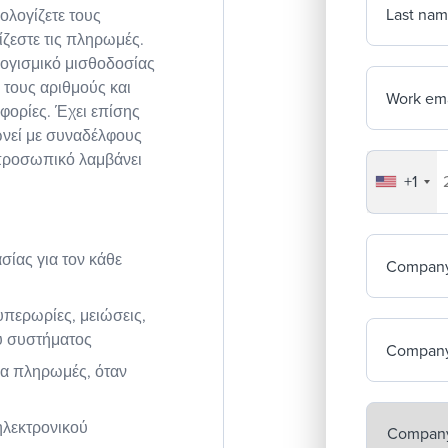
Last na
πολογίζετε τους
ίζεστε τις πληρωμές.
 λογισμικό μισθοδοσίας
ε τους αριθμούς και
Work ema
φορίες. Έχει επίσης
νωνεί με συναδέλφους
ο προσωπικό λαμβάνει
+1
Your co
σίας για τον κάθε
Compan
περωρίες, μειώσεις,
ού συστήματος
Company
ια πληρωμές, όταν
ηλεκτρονικού