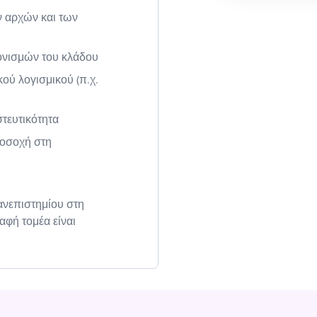
 αρχών και των
ονισμών του κλάδου
ού λογισμικού (π.χ.
στευτικότητα
ροσοχή στη
ανεπιστημίου στη
αφή τομέα είναι