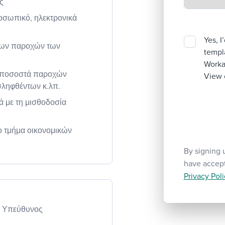
ς
οσωπικό, ηλεκτρονικά
Yes, I
 των παροχών των
templa
Workab
α ποσοστά παροχών
View 
σληφθέντων κ.λπ.
ά με τη μισθοδοσία
το τμήμα οικονομικών
By signing 
have accep
Privacy Poli
 ή Υπεύθυνος