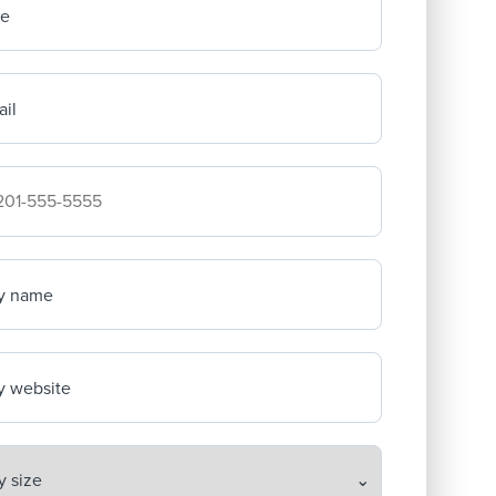
me
il
mpany's phone number
y name
 website