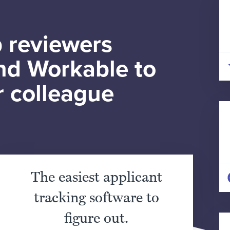
 reviewers
d Workable to
r colleague
The easiest applicant
tracking software to
figure out.