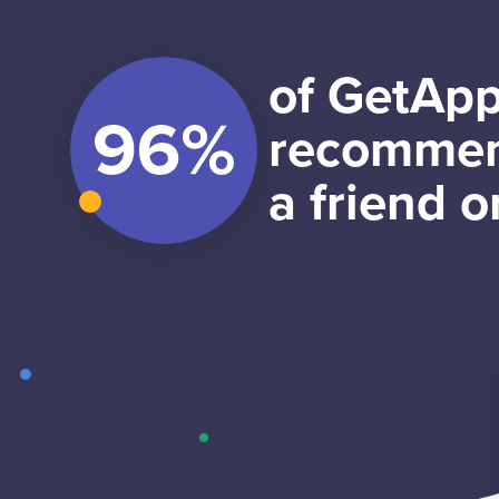
of GetApp
recommen
a friend o