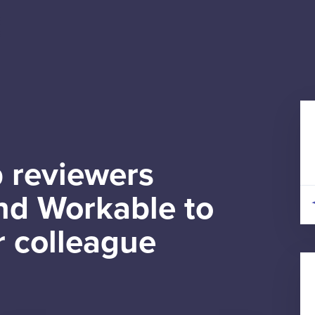
 reviewers
d Workable to
r colleague