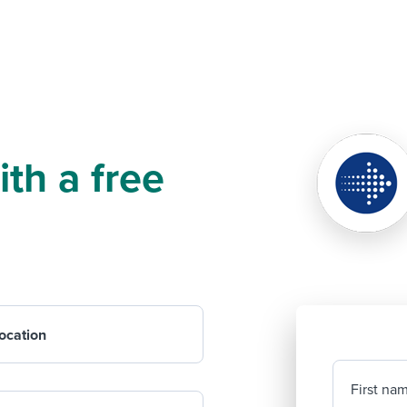
th a free
ocation
First na