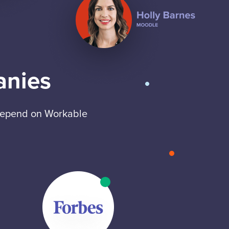
anies
 depend on Workable