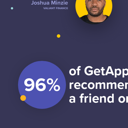
of GetApp
recommen
a friend o