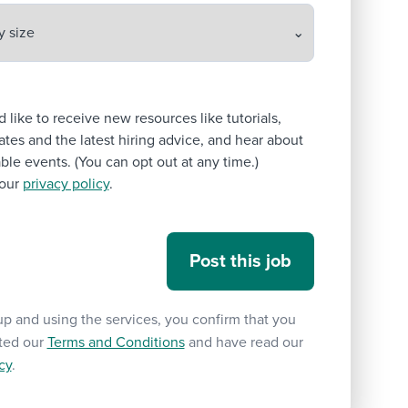
’d like to receive new resources like tutorials,
tes and the latest hiring advice, and hear about
le events. (You can opt out at any time.)
our
privacy policy
.
up and using the services, you confirm that you
ted our
Terms and Conditions
and have read our
cy
.