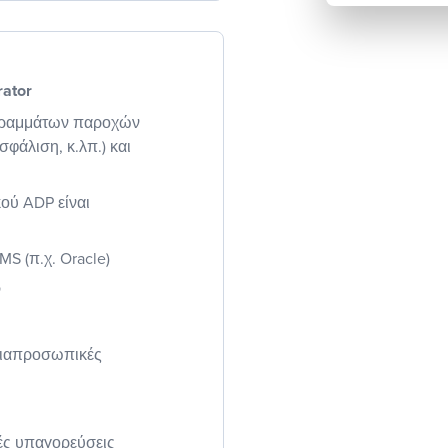
rator
γραμμάτων παροχών
σφάλιση, κ.λπ.) και
ού ADP είναι
S (π.χ. Oracle)
ν
 διαπροσωπικές
κές υπαγορεύσεις