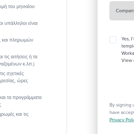
ωμή του μηνιαίου
οι υπάλληλοι είναι
Yes, I
ης και πληρωμών
templa
Workab
ι τις αιτήσεις ή τα
View 
γαζομένων κ.λπ.)
ις σχετικές
ηρεσίας, ώρες
 και τα προγράμματα
ς
By signing 
have accep
ηρωμές και τις
Privacy Poli