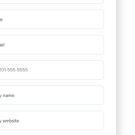
me
il
mpany's phone number
y name
 website