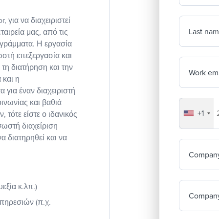
, για να διαχειριστεί
Last na
αιρεία μας, από τις
ογράμματα. Η εργασία
ωστή επεξεργασία και
τη διατήρηση και την
Work ema
 και η
 για έναν διαχειριστή
οινωνίας και βαθιά
+1
Your co
τότε είστε ο ιδανικός
σωστή διαχείριση
 διατηρηθεί και να
Compan
εξία κ.λπ.)
Company
πηρεσιών (π.χ.