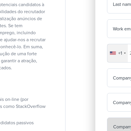
Last na
tenciais candidatos à
ilidades do recrutador
alização anúncios de
tes. Se tem
Work ema
mprego, incluindo
e ajudar-nos a recrutar
 conhecê-lo. Em suma,
+1
Your co
ução de uma forte
arantir a atração,
cados.
Compan
is on-line (por
Company
ais como StackOverflow
ndidatos passivos