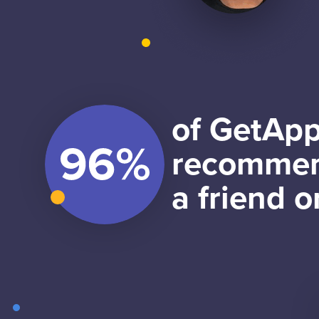
of GetApp
recommen
a friend o