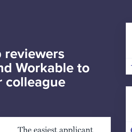
 reviewers
d Workable to
r colleague
The easiest applicant