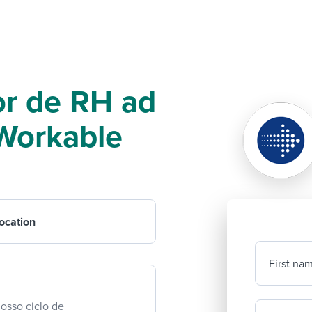
or de RH ad
f Workable
ocation
First na
osso ciclo de