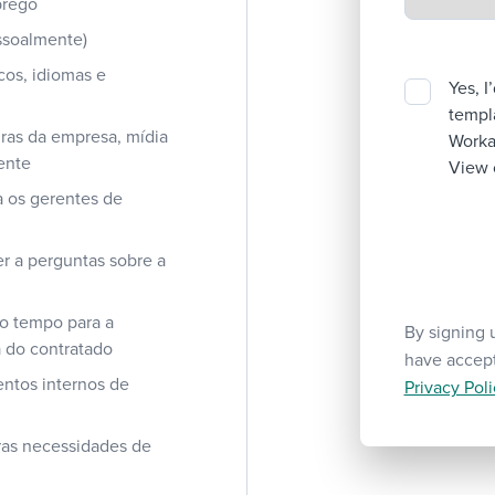
prego
essoalmente)
icos, idiomas e
Yes, I
templa
ras da empresa, mídia
Workab
ente
View 
a os gerentes de
r a perguntas sobre a
do tempo para a
By signing 
 do contratado
have accep
entos internos de
Privacy Poli
uras necessidades de