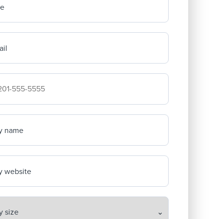
me
il
mpany's phone number
y name
 website