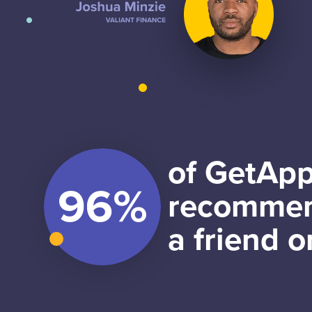
of GetApp
recommen
a friend o