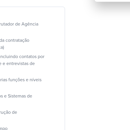
rutador de Agência
da contratação
ta)
incluindo contatos por
 e entrevistas de
rias funções e níveis
s e Sistemas de
rução de
empo