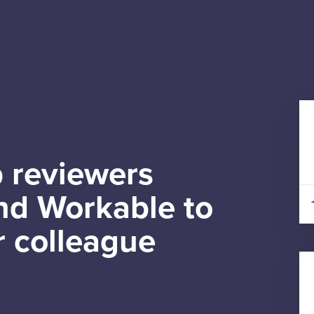
 reviewers
d Workable to
r colleague