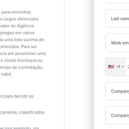
para encontrar,
Last na
ra cargos oferecidos
utador de Agência
mpregos em vários
da uma lista sucinta de
Work ema
belecidos. Para ser
ência em preencher uma
 níveis hierárquicos.
+1
Your co
tempo de contratação,
hábil.
Compan
s para decidir os
rreiras, classificados
Company
ne (por exemplo, via