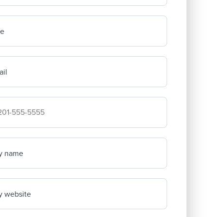
me
il
mpany's phone number
y name
 website