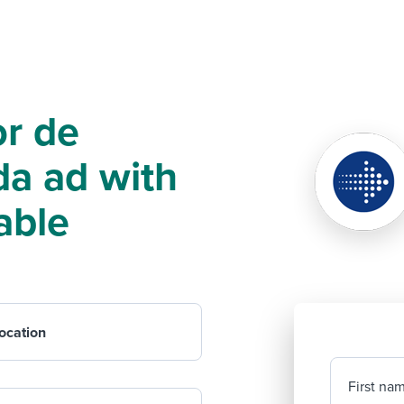
or de
da ad with
able
ocation
First na