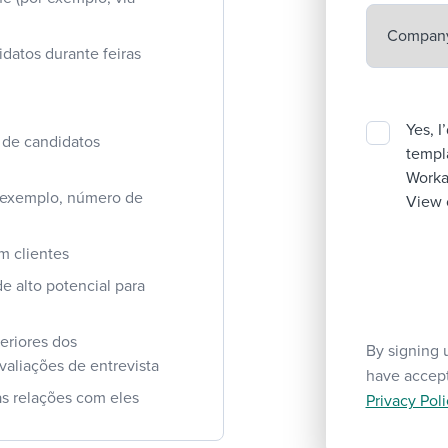
datos durante feiras
Yes, I
s de candidatos
templa
Workab
or exemplo, número de
View 
m clientes
e alto potencial para
eriores dos
By signing 
avaliações de entrevista
have accep
as relações com eles
Privacy Poli