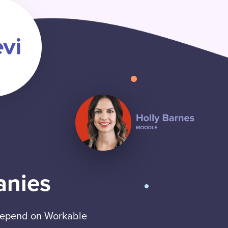
anies
 depend on Workable