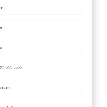
me
me
il
mpany's phone number
y name