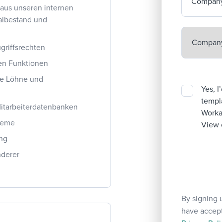
Company
 aus unseren internen
albestand und
griffsrechten
en Funktionen
ie Löhne und
Yes, I
templa
Mitarbeiterdatenbanken
Workab
leme
View 
ung
nderer
By signing 
have accep