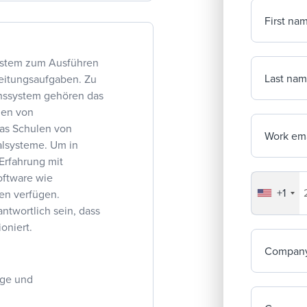
First na
system zum Ausführen
Last na
beitungsaufgaben. Zu
onssystem gehören das
gen von
das Schulen von
Work ema
lsysteme. Um in
 Erfahrung mit
ftware wie
+1
Your co
en verfügen.
antwortlich sein, dass
oniert.
Compan
age und