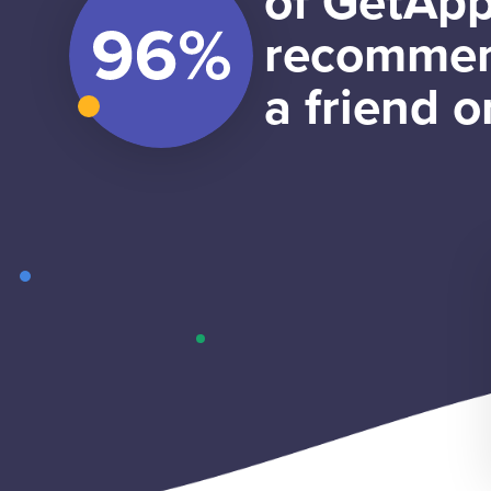
of GetApp
recommen
a friend o