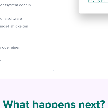
Privacy Poli
ionssystem oder in
sonalsoftware
ungs-Fähigkeiten
n oder einem
eil
What happens next?