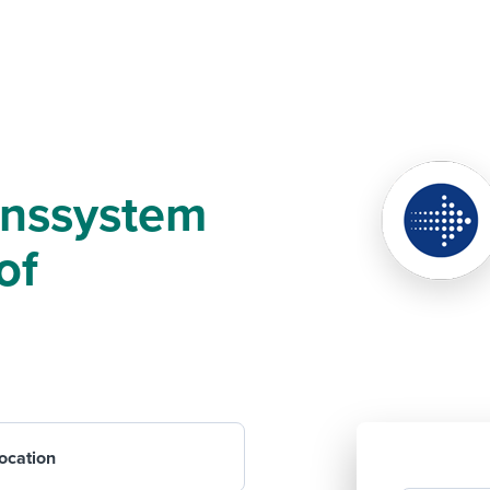
onssystem
of
ocation