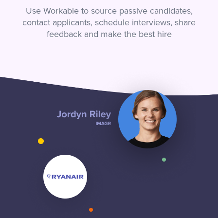
Use Workable to source passive candidates,
contact applicants, schedule interviews, share
feedback and make the best hire